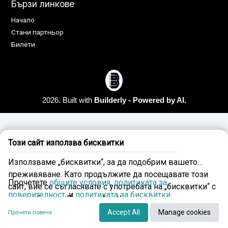
Бързи линкове
Начало
Стани партньор
Билети
2026. Built with
Builderly - Powered by AI.
Този сайт използва бисквитки
Използваме „бисквитки“, за да подобрим вашето
преживяване. Като продължите да посещавате този
Прочетете
общите условия
,
политиката за
сайт, вие се съгласявате с употребата на „бисквитки“ с
поверителност
, и
политиката за бисквитки
прости бутони „Приемам“ и „Управление на
предпочитанията“.
Accept All
Manage cookies
Прочети повече